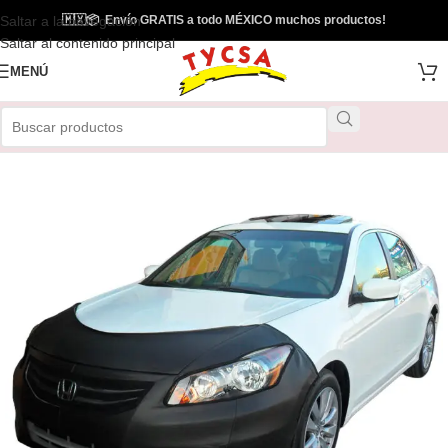
Saltar a la navegación
🇲🇽
📦
Envío GRATIS a todo MÉXICO muchos productos!
Saltar al contenido principal
MENÚ