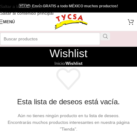
Saltar a la navegación
🇲🇽
📦
Envío GRATIS a todo MÉXICO muchos productos!
Saltar al contenido principal
MENÚ
Wishlist
Inicio
/
Wishlist
Esta lista de deseos está vacía.
Aún no tienes ningún producto en tu lista de deseos.
Encontrarás muchos productos interesantes en nuestra página
"Tienda".