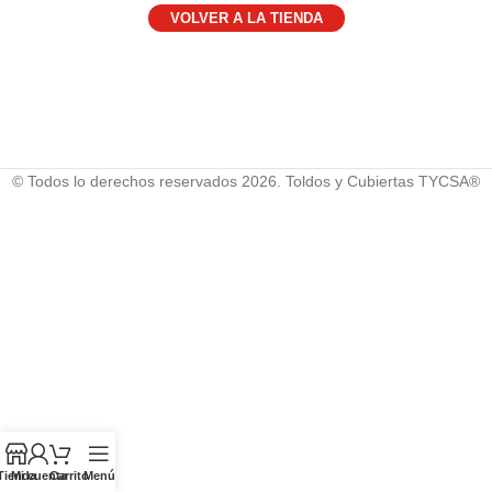
VOLVER A LA TIENDA
© Todos lo derechos reservados 2026. Toldos y Cubiertas TYCSA®
Tienda
Mi cuenta
Carrito
Menú