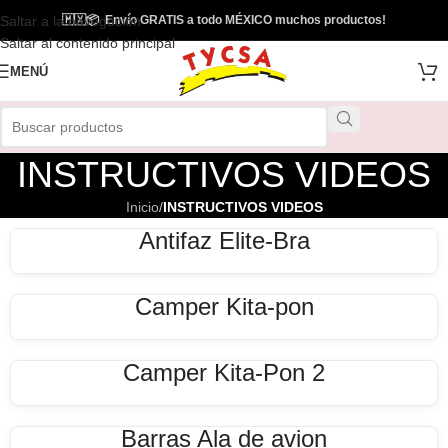
Saltar a la navegación
🇲🇽
📦
Envío GRATIS a todo MÉXICO muchos productos!
Saltar al contenido principal
MENÚ
INSTRUCTIVOS VIDEOS
Inicio
/
INSTRUCTIVOS VIDEOS
Antifaz Elite-Bra
Camper Kita-pon
Camper Kita-Pon 2
Barras Ala de avion