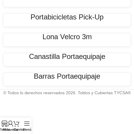
Portabicicletas Pick-Up
Lona Velcro 3m
Canastilla Portaequipaje
Barras Portaequipaje
© Todos lo derechos reservados 2026. Toldos y Cubiertas TYCSA®
Tienda
Mi cuenta
Carrito
Menú