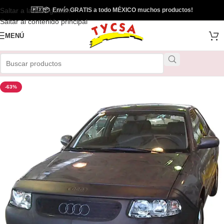
Saltar a la navegación
🇲🇽
📦
Envío GRATIS a todo MÉXICO muchos productos!
Saltar al contenido principal
MENÚ
-63%