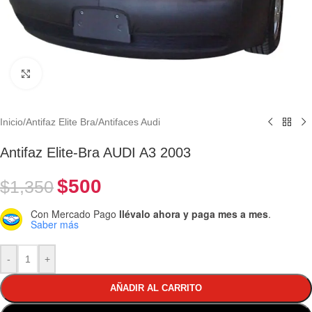
Clic para ampliar
Inicio
/
Antifaz Elite Bra
/
Antifaces Audi
Antifaz Elite-Bra AUDI A3 2003
$
500
$
1,350
Con Mercado Pago
llévalo ahora y paga mes a mes
.
Saber más
-
+
AÑADIR AL CARRITO