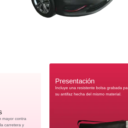
Presentación
Incluye una resistente bolsa grabada p
su antifaz hecha del mismo material.
s
n mayor contra
 la carretera y