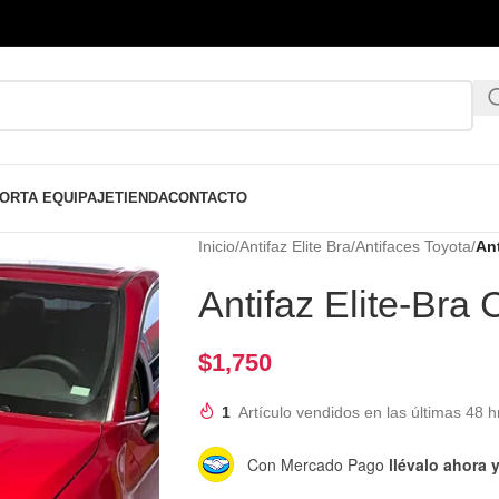
ORTA EQUIPAJE
TIENDA
CONTACTO
Inicio
/
Antifaz Elite Bra
/
Antifaces Toyota
/
An
Antifaz Elite-Br
$
1,750
1
Artículo vendidos en las últimas 48 h
Con Mercado Pago
llévalo ahora