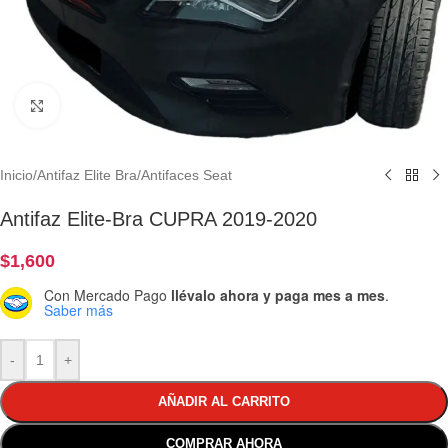
Clic para ampliar
Inicio
/
Antifaz Elite Bra
/
Antifaces Seat
Antifaz Elite-Bra CUPRA 2019-2020
$
1,600
Con Mercado Pago
llévalo ahora y paga mes a mes
.
Saber más
-
+
AÑADIR AL CARRITO
COMPRAR AHORA