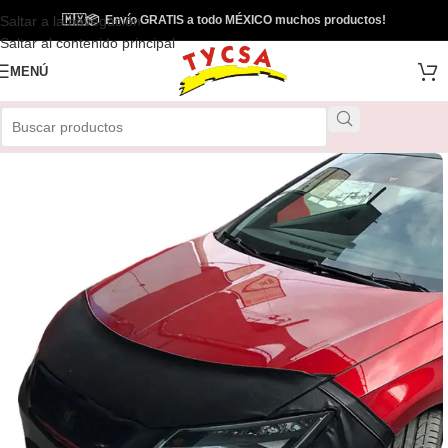
Saltar a la navegación
🇲🇽
📦
Envío GRATIS a todo MÉXICO muchos productos!
Envío Gratis
Saltar al contenido principal
MENÚ