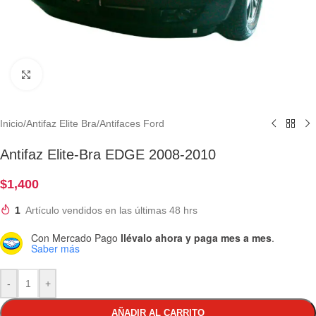
Clic para ampliar
Inicio
/
Antifaz Elite Bra
/
Antifaces Ford
Antifaz Elite-Bra EDGE 2008-2010
$
1,400
1
Artículo vendidos en las últimas 48 hrs
Con Mercado Pago
llévalo ahora y paga mes a mes
.
Saber más
-
+
AÑADIR AL CARRITO