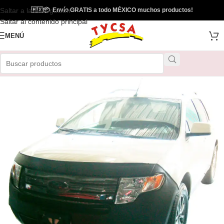
Saltar a la navegación
🇲🇽
📦
Envío GRATIS a todo MÉXICO muchos productos!
Saltar al contenido principal
MENÚ