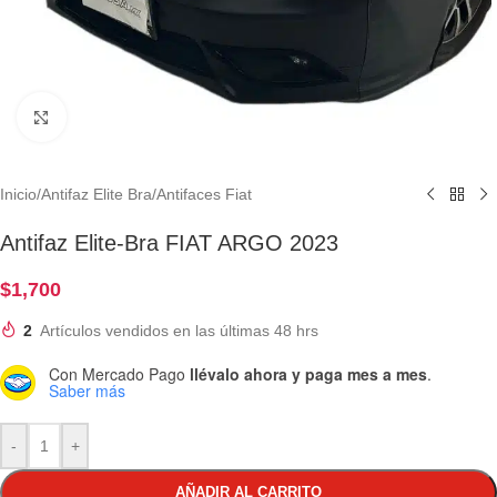
Clic para ampliar
Inicio
/
Antifaz Elite Bra
/
Antifaces Fiat
Antifaz Elite-Bra FIAT ARGO 2023
$
1,700
2
Artículos vendidos en las últimas 48 hrs
Con Mercado Pago
llévalo ahora y paga mes a mes
.
Saber más
-
+
AÑADIR AL CARRITO