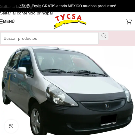
Saltar a la navegación
🇲🇽
📦
Envío GRATIS a todo MÉXICO muchos productos!
Saltar al contenido principal
MENÚ
Clic para ampliar