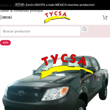
Saltar a la navegación
🇲🇽
📦
Envío GRATIS a todo MÉXICO muchos productos!
Saltar al contenido principal
MENÚ
-63%