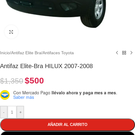
Clic para ampliar
Inicio
/
Antifaz Elite Bra
/
Antifaces Toyota
Antifaz Elite-Bra HILUX 2007-2008
$
500
$
1,350
Con Mercado Pago
llévalo ahora y paga mes a mes
.
Saber más
-
+
AÑADIR AL CARRITO