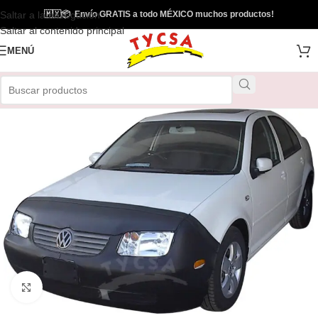
Saltar a la navegación
🇲🇽
📦
Envío GRATIS a todo MÉXICO muchos productos!
Saltar al contenido principal
MENÚ
Clic para ampliar