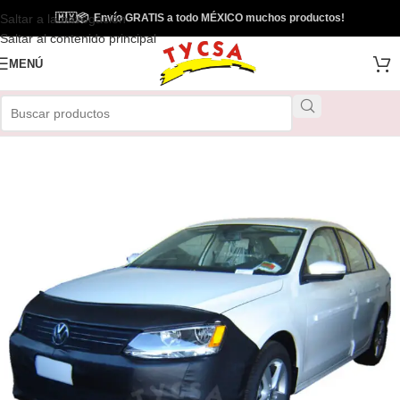
Saltar a la navegación
🇲🇽
📦
Envío GRATIS a todo MÉXICO muchos productos!
Saltar al contenido principal
MENÚ