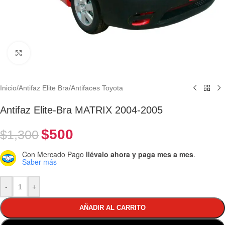
Clic para ampliar
Inicio
/
Antifaz Elite Bra
/
Antifaces Toyota
Antifaz Elite-Bra MATRIX 2004-2005
$
500
$
1,300
Con Mercado Pago
llévalo ahora y paga mes a mes
.
Saber más
-
+
AÑADIR AL CARRITO