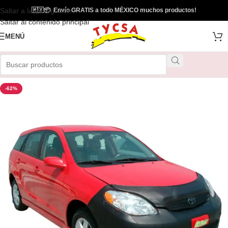
Saltar a la navegación
🇲🇽
📦
Envío GRATIS a todo MÉXICO muchos productos!
Saltar al contenido principal
MENÚ
-62%