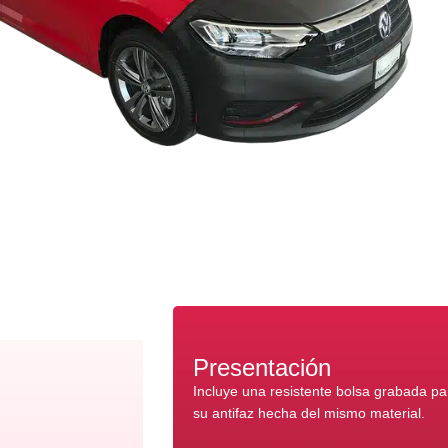
Presentación
Incluye una resistente bolsa grabada p
su antifaz hecha del mismo material.