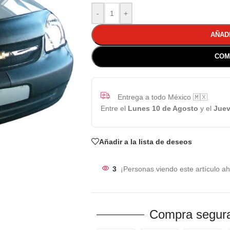
-
+
AÑAD
COM
Entrega a todo México 🇲🇽
Entre el
Lunes 10 de Agosto
y el
Juev
Añadir a la lista de deseos
3
¡Personas viendo este artículo ah
Compra segura