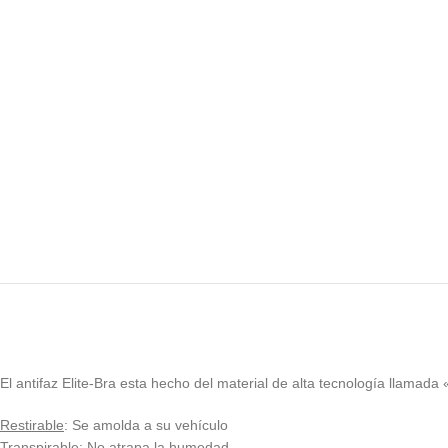
El antifaz Elite-Bra esta hecho del material de alta tecnología llamada 
Restirable
: Se amolda a su vehículo
Transpirable
: No atrapa la humedad