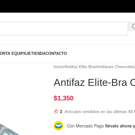
ORTA EQUIPAJE
TIENDA
CONTACTO
Inicio
/
Antifaz Elite Bra
/
Antifaces Chevrolet
/
Antifaz Elite-Br
$
1,350
2
Artículos vendidos en las últimas 48 
Con Mercado Pago
llévalo ahora