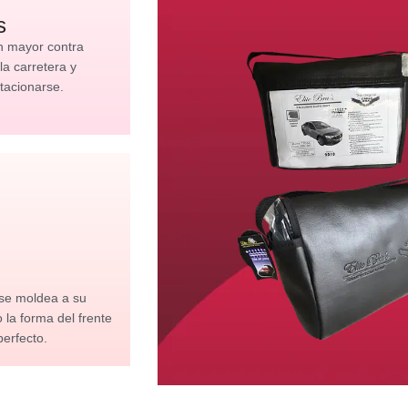
s
n mayor contra
 la carretera y
tacionarse.
 se moldea a su
la forma del frente
perfecto.