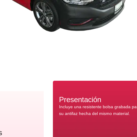
Presentación
Incluye una resistente bolsa grabada p
su antifaz hecha del mismo material.
s