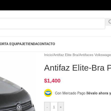
ORTA EQUIPAJE
TIENDA
CONTACTO
Inicio
/
Antifaz Elite Bra
/
Antifaces Volkswag
Antifaz Elite-Br
$
1,400
Con Mercado Pago
llévalo ahora
-
+