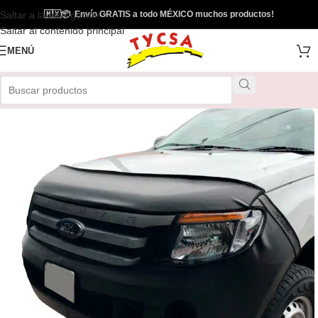
Saltar a la navegación
🇲🇽
📦
Envío GRATIS a todo MÉXICO muchos productos!
Envío Gratis
Saltar al contenido principal
MENÚ