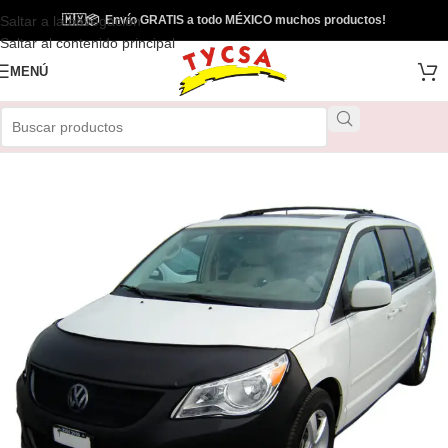
Saltar a la navegación
🇲🇽
📦
Envío GRATIS a todo MÉXICO muchos productos!
Saltar al contenido principal
MENÚ