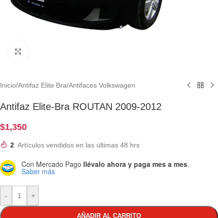
Clic para ampliar
Inicio
/
Antifaz Elite Bra
/
Antifaces Volkswagen
Antifaz Elite-Bra ROUTAN 2009-2012
$
1,350
2
Artículos vendidos en las últimas 48 hrs
Con Mercado Pago
llévalo ahora y paga mes a mes
.
Saber más
-
+
AÑADIR AL CARRITO