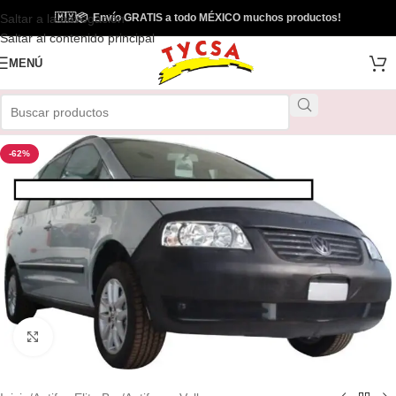
Saltar a la navegación
🇲🇽
📦
Envío GRATIS a todo MÉXICO muchos productos!
Saltar al contenido principal
MENÚ
-62%
Clic para ampliar