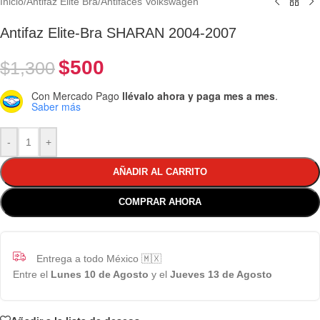
Inicio
/
Antifaz Elite Bra
/
Antifaces Volkswagen
Antifaz Elite-Bra SHARAN 2004-2007
$
500
$
1,300
Con Mercado Pago
llévalo ahora y paga mes a mes
.
Saber más
-
+
AÑADIR AL CARRITO
COMPRAR AHORA
Entrega a todo México 🇲🇽
Entre el
Lunes 10 de Agosto
y el
Jueves 13 de Agosto