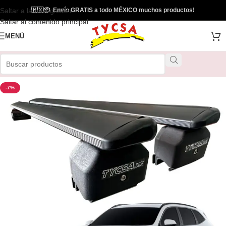
Saltar a la navegación
🇲🇽
📦
Envío GRATIS a todo MÉXICO muchos productos!
Envío Gratis
Saltar al contenido principal
MENÚ
-7%