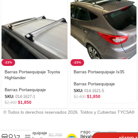
-23%
-23%
Barras Portaequipaje Toyota
Barras Portaequipaje Ix35
Highlander
Barras Portaequipaje
Barras Portaequipaje
SKU:
014-1621-5
$
1,850
SKU:
014-1627-1
$
2,400
$
1,850
$
2,400
© Todos lo derechos reservados 2026. Toldos y Cubiertas TYCSA®
Con
-
+
Mercado
Barras
Pago
Portaequipaje
$
2,700
llévalo