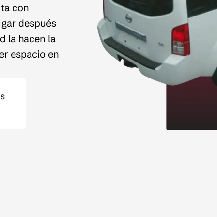
nta con
lugar después
d la hacen la
der espacio en
es