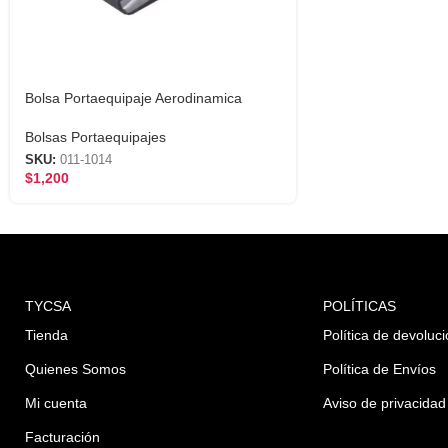
Bolsa Portaequipaje Aerodinamica
Bolsas Portaequipajes
SKU:
011-1014
$
1,200
TYCSA
POLÍTICAS
Tienda
Política de devoluc
Quienes Somos
Política de Envíos
Mi cuenta
Aviso de privacidad
Facturación