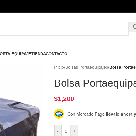
ORTA EQUIPAJE
TIENDA
CONTACTO
Inicio
/
Bolsas Portaequipajes
/
Bolsa Portae
Bolsa Portaequip
$
1,200
Con Mercado Pago
llévalo ahora
-
+