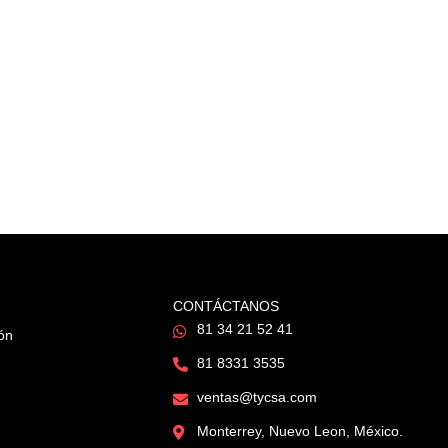
CONTÁCTANOS
81 34 21 52 41
ión
81 8331 3535
ventas@tycsa.com
Monterrey, Nuevo Leon, México.