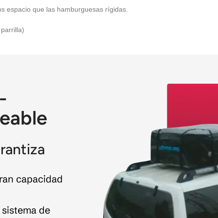
os espacio que las hamburguesas rígidas.
arrilla)
-
eable
arantiza
gran capacidad
 sistema de