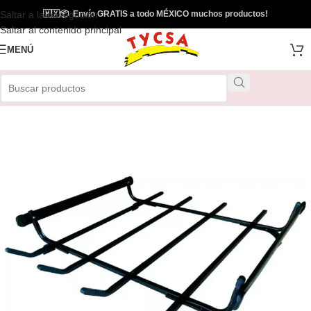
Saltar a la navegación
🇲🇽
📦
Envío GRATIS a todo MÉXICO muchos productos!
Saltar al contenido principal
MENÚ