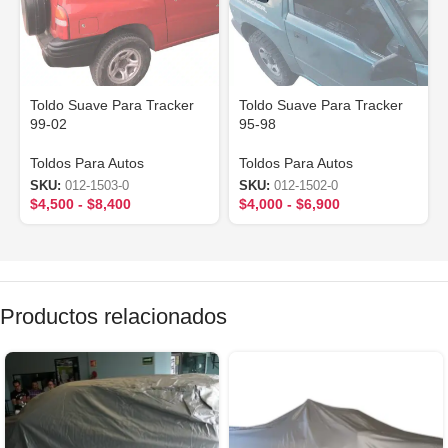
Toldo Suave Para Tracker
Toldo Suave Para Tracker
99-02
95-98
Toldos Para Autos
Toldos Para Autos
SKU:
012-1503-0
SKU:
012-1502-0
$
4,500
-
$
8,400
$
4,000
-
$
6,900
Productos relacionados