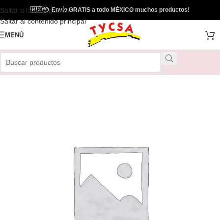
Saltar a la navegación
🇲🇽
📦
Envío GRATIS a todo MÉXICO muchos productos!
Saltar al contenido principal
MENÚ