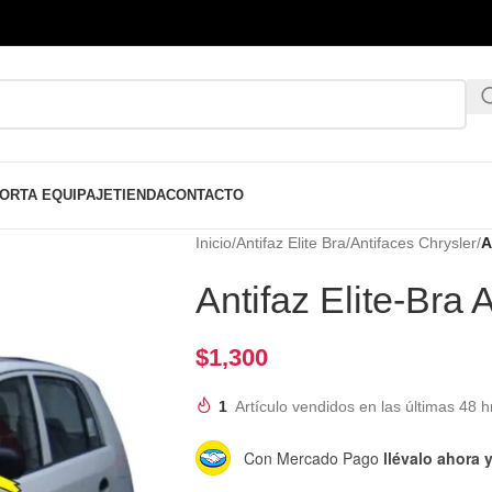
ORTA EQUIPAJE
TIENDA
CONTACTO
Inicio
/
Antifaz Elite Bra
/
Antifaces Chrysler
/
A
Antifaz Elite-Br
$
1,300
1
Artículo vendidos en las últimas 48 h
Con Mercado Pago
llévalo ahora