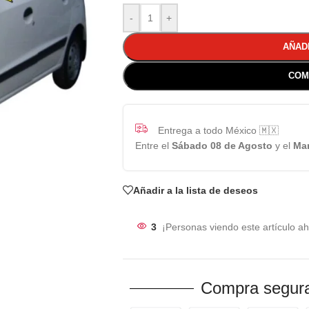
-
+
AÑAD
COM
Entrega a todo México 🇲🇽
Entre el
Sábado 08 de Agosto
y el
Mar
Añadir a la lista de deseos
3
¡Personas viendo este artículo ah
Compra segura