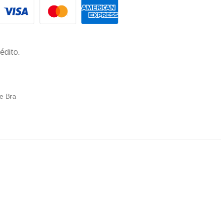
édito.
te Bra