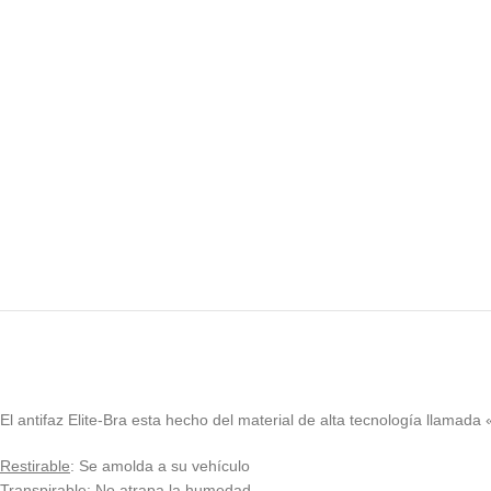
El antifaz Elite-Bra esta hecho del material de alta tecnología llamada 
Restirable
: Se amolda a su vehículo
Transpirable
: No atrapa la humedad