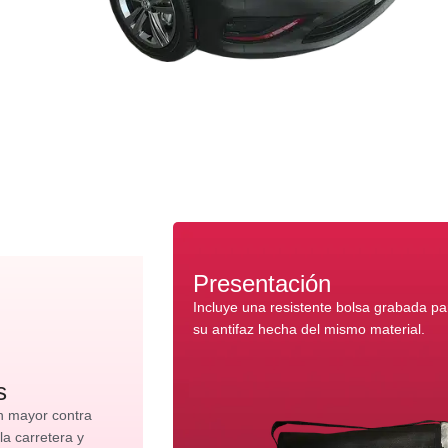
Presentación
Incluye una resistente bolsa grabada p
su antifaz hecha del mismo material.
s
n mayor contra
 la carretera y