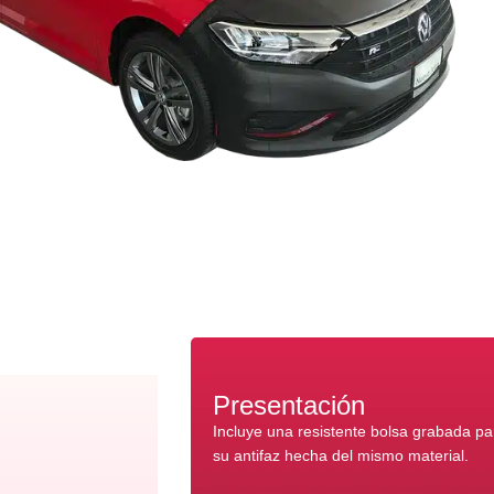
Presentación
Incluye una resistente bolsa grabada p
su antifaz hecha del mismo material.