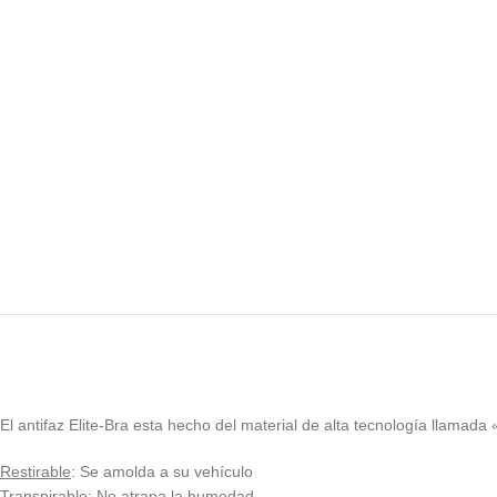
El antifaz Elite-Bra esta hecho del material de alta tecnología llamada 
Restirable
: Se amolda a su vehículo
Transpirable
: No atrapa la humedad