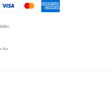
édito.
te Bra