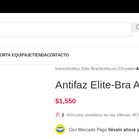
ORTA EQUIPAJE
TIENDA
CONTACTO
Inicio
/
Antifaz Elite Bra
/
Antifaces Chrysler
/
A
Antifaz Elite-Br
$
1,550
2
Artículos vendidos en las últimas 48 
Con Mercado Pago
llévalo ahora