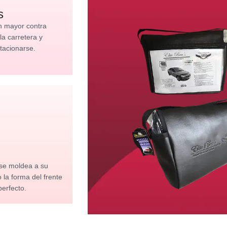
s
n mayor contra
 la carretera y
tacionarse.
 se moldea a su
la forma del frente
perfecto.