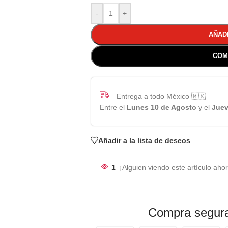
-
+
AÑAD
COM
Entrega a todo México 🇲🇽
Entre el
Lunes 10 de Agosto
y el
Juev
Añadir a la lista de deseos
1
¡Alguien viendo este artículo ahor
Compra segura