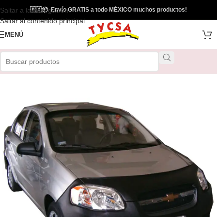
Saltar a la navegación
🇲🇽
📦
Envío GRATIS a todo MÉXICO muchos productos!
Saltar al contenido principal
MENÚ