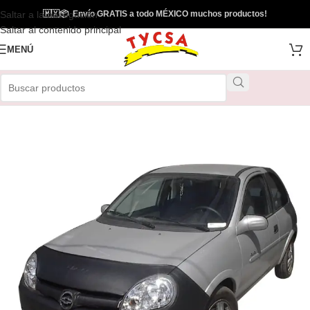
Saltar a la navegación
🇲🇽
📦
Envío GRATIS a todo MÉXICO muchos productos!
Saltar al contenido principal
MENÚ