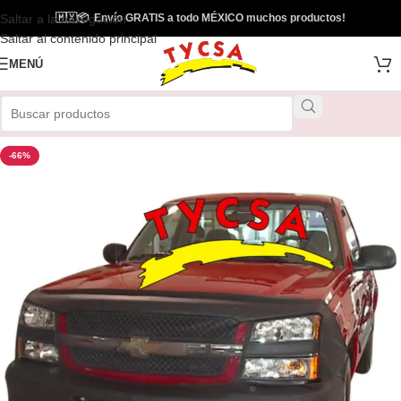
Saltar a la navegación
🇲🇽
📦
Envío GRATIS a todo MÉXICO muchos productos!
Saltar al contenido principal
MENÚ
-66%