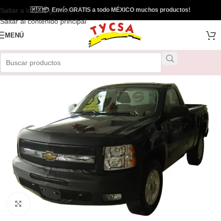
Saltar a la navegación
🇲🇽
📦
Envío GRATIS a todo MÉXICO muchos productos!
Saltar al contenido principal
MENÚ
Clic para ampliar