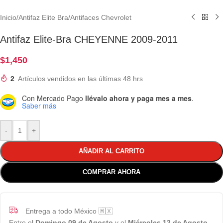
Inicio
/
Antifaz Elite Bra
/
Antifaces Chevrolet
Antifaz Elite-Bra CHEYENNE 2009-2011
$
1,450
2
Artículos vendidos en las últimas 48 hrs
Con Mercado Pago
llévalo ahora y paga mes a mes
.
Saber más
-
+
AÑADIR AL CARRITO
COMPRAR AHORA
Entrega a todo México 🇲🇽
Entre el
Domingo 09 de Agosto
y el
Miércoles 12 de Agosto