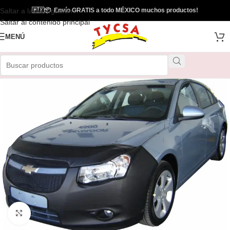
Saltar a la navegación
🇲🇽
📦
Envío GRATIS a todo MÉXICO muchos productos!
Saltar al contenido principal
MENÚ
Clic para ampliar