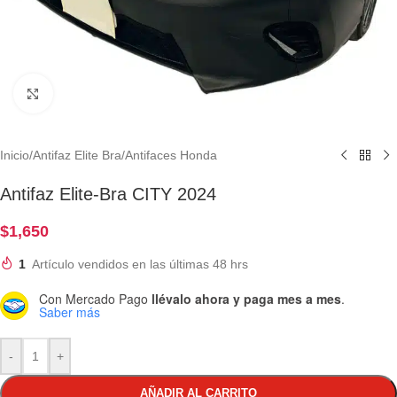
Clic para ampliar
Inicio
/
Antifaz Elite Bra
/
Antifaces Honda
Antifaz Elite-Bra CITY 2024
$
1,650
1
Artículo vendidos en las últimas 48 hrs
Con Mercado Pago
llévalo ahora y paga mes a mes
.
Saber más
-
+
AÑADIR AL CARRITO