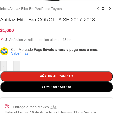
Inicio
/
Antifaz Elite Bra
/
Antifaces Toyota
Antifaz Elite-Bra COROLLA SE 2017-2018
$
1,600
2
Artículos vendidos en las últimas 48 hrs
Con Mercado Pago
llévalo ahora y paga mes a mes
.
Saber más
-
+
AÑADIR AL CARRITO
COMPRAR AHORA
Entrega a todo México 🇲🇽
Entre el
Lunes 10 de Agosto
y el
Jueves 13 de Agosto