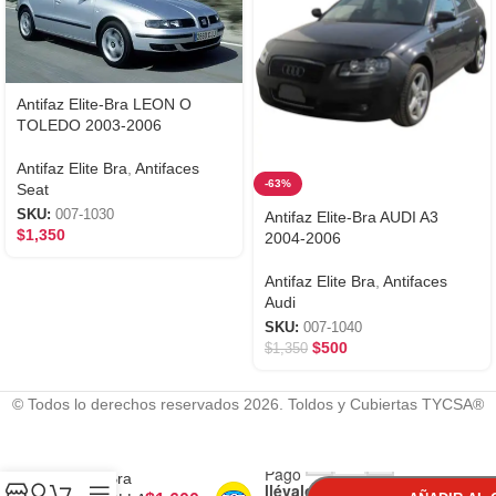
Antifaz Elite-Bra LEON O
TOLEDO 2003-2006
Antifaz Elite Bra
,
Antifaces
-63%
Seat
SKU:
007-1030
Antifaz Elite-Bra AUDI A3
$
1,350
2004-2006
Antifaz Elite Bra
,
Antifaces
Audi
SKU:
007-1040
$
500
$
1,350
© Todos lo derechos reservados 2026. Toldos y Cubiertas TYCSA®
Con
-
+
Mercado
Antifaz
Pago
Elite-Bra
llévalo