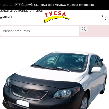
Saltar a la navegación
🇲🇽
📦
Envío GRATIS a todo MÉXICO muchos productos!
Saltar al contenido principal
MENÚ