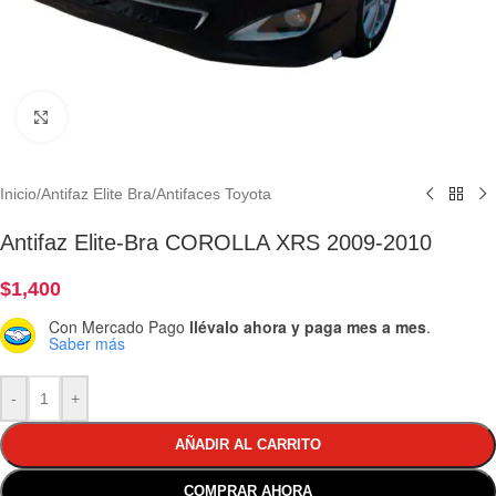
Clic para ampliar
Inicio
/
Antifaz Elite Bra
/
Antifaces Toyota
Antifaz Elite-Bra COROLLA XRS 2009-2010
$
1,400
Con Mercado Pago
llévalo ahora y paga mes a mes
.
Saber más
-
+
AÑADIR AL CARRITO
COMPRAR AHORA