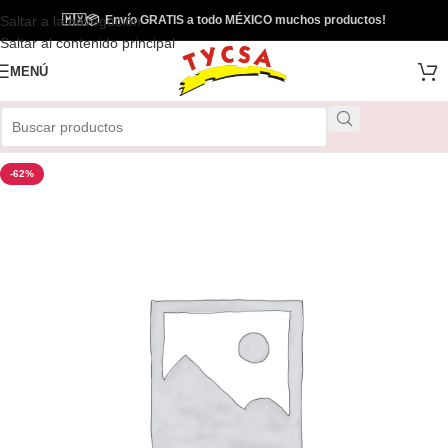
Saltar a la navegación
🇲🇽
📦
Envío GRATIS a todo MÉXICO muchos productos!
Saltar al contenido principal
MENÚ
-62%