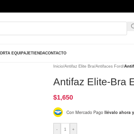
ORTA EQUIPAJE
TIENDA
CONTACTO
Inicio
/
Antifaz Elite Bra
/
Antifaces Ford
/
Anti
Antifaz Elite-Br
$
1,650
Con Mercado Pago
llévalo ahora
-
+