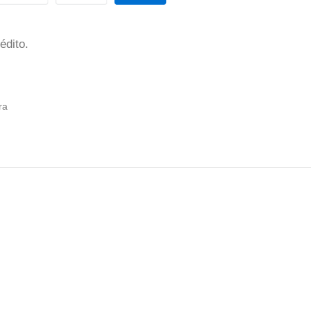
édito.
ra