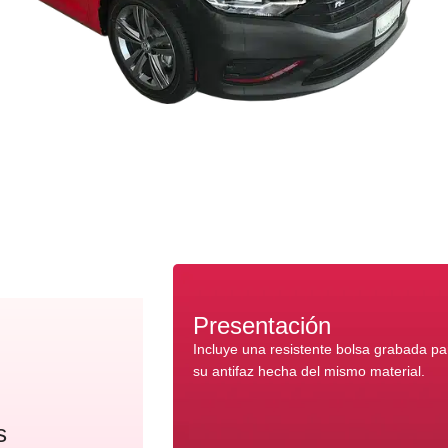
Presentación
Incluye una resistente bolsa grabada p
su antifaz hecha del mismo material.
s