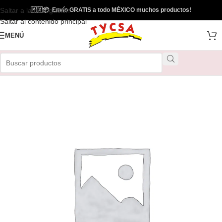
Saltar a la navegación
🇲🇽
📦
Envío GRATIS a todo MÉXICO muchos productos!
Saltar al contenido principal
MENÚ