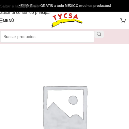
Saltar a la navegación
🇲🇽
📦
Envío GRATIS a todo MÉXICO muchos productos!
Saltar al contenido principal
MENÚ