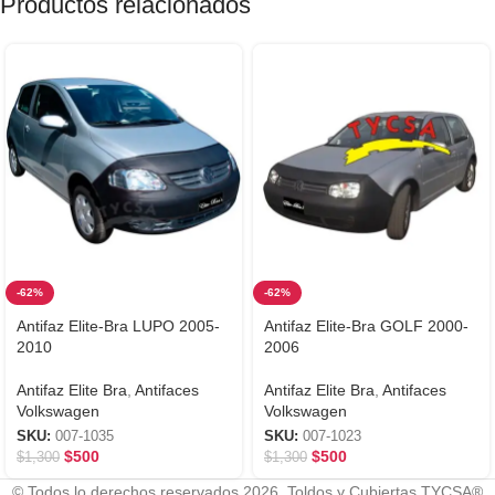
Productos relacionados
-62%
-62%
Antifaz Elite-Bra LUPO 2005-
Antifaz Elite-Bra GOLF 2000-
2010
2006
Antifaz Elite Bra
,
Antifaces
Antifaz Elite Bra
,
Antifaces
Volkswagen
Volkswagen
SKU:
007-1035
SKU:
007-1023
$
500
$
500
$
1,300
$
1,300
© Todos lo derechos reservados 2026. Toldos y Cubiertas TYCSA®