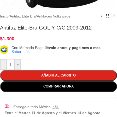
Inicio
/
Antifaz Elite Bra
/
Antifaces Volkswagen
Antifaz Elite-Bra GOL Y C/C 2009-2012
$
1,300
Con Mercado Pago
llévalo ahora y paga mes a mes
.
Saber más
-
+
AÑADIR AL CARRITO
COMPRAR AHORA
Entrega a todo México 🇲🇽
Entre el
Martes 11 de Agosto
y el
Viernes 14 de Agosto