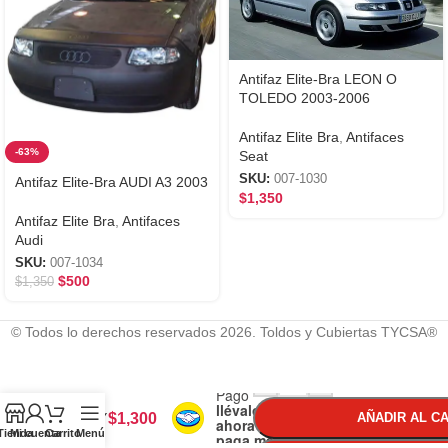
Antifaz Elite-Bra LEON O
TOLEDO 2003-2006
Antifaz Elite Bra
,
Antifaces
-63%
Seat
SKU:
007-1030
Antifaz Elite-Bra AUDI A3 2003
$
1,350
Antifaz Elite Bra
,
Antifaces
Audi
SKU:
007-1034
$
500
$
1,350
© Todos lo derechos reservados 2026. Toldos y Cubiertas TYCSA®
Antifaz
Con
-
+
Mercado
Elite-
Pago
Bra
llévalo
GOL Y
$
1,300
AÑADIR AL C
ahora y
Tienda
Mi cuenta
Carrito
Menú
C/C
paga mes