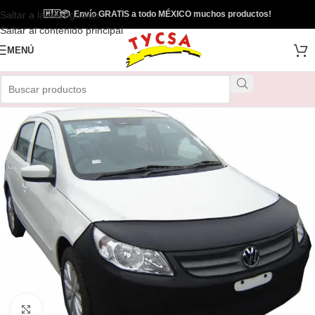
Saltar a la navegación
🇲🇽
📦
Envío GRATIS a todo MÉXICO muchos productos!
Saltar al contenido principal
MENÚ
Clic para ampliar