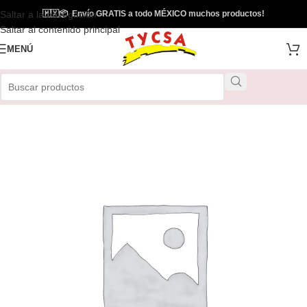
Saltar a la navegación
🇲🇽
📦
Envío GRATIS a todo MÉXICO muchos productos!
Envío Gratis
Saltar al contenido principal
MENÚ