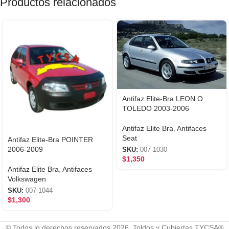
Productos relacionados
Antifaz Elite-Bra LEON O
TOLEDO 2003-2006
Antifaz Elite Bra
,
Antifaces
Seat
Antifaz Elite-Bra POINTER
2006-2009
SKU:
007-1030
$
1,350
Antifaz Elite Bra
,
Antifaces
Volkswagen
SKU:
007-1044
$
1,300
© Todos lo derechos reservados 2026. Toldos y Cubiertas TYCSA®