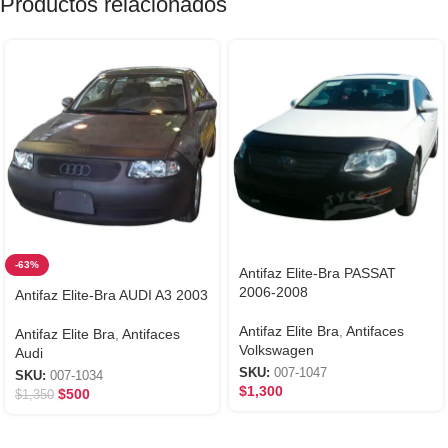
Productos relacionados
-63%
Antifaz Elite-Bra PASSAT
2006-2008
Antifaz Elite-Bra AUDI A3 2003
Antifaz Elite Bra
,
Antifaces
Antifaz Elite Bra
,
Antifaces
Volkswagen
Audi
SKU:
007-1047
SKU:
007-1034
$
1,300
$
500
$
1,350