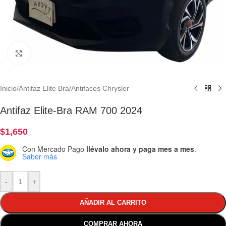
Clic para ampliar
Inicio
/
Antifaz Elite Bra
/
Antifaces Chrysler
Antifaz Elite-Bra RAM 700 2024
$
1,650
Con Mercado Pago
llévalo ahora y paga mes a mes
.
Saber más
-
+
AÑADIR AL CARRITO
COMPRAR AHORA