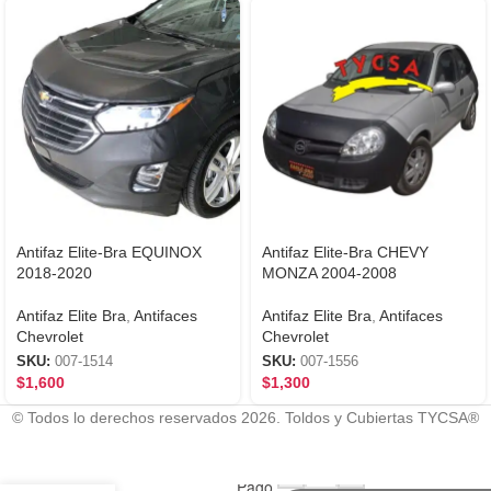
Antifaz Elite-Bra EQUINOX
Antifaz Elite-Bra CHEVY
2018-2020
MONZA 2004-2008
Antifaz Elite Bra
,
Antifaces
Antifaz Elite Bra
,
Antifaces
Chevrolet
Chevrolet
SKU:
007-1514
SKU:
007-1556
$
1,600
$
1,300
© Todos lo derechos reservados 2026. Toldos y Cubiertas TYCSA®
Con
Antifaz
-
+
Mercado
Elite-
Pago