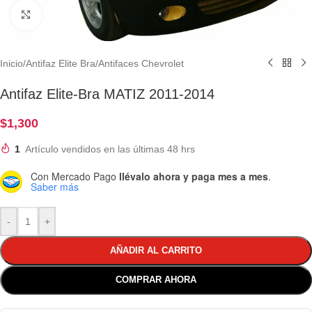
Clic para ampliar
Inicio
/
Antifaz Elite Bra
/
Antifaces Chevrolet
Antifaz Elite-Bra MATIZ 2011-2014
$
1,300
1
Artículo vendidos en las últimas 48 hrs
Con Mercado Pago
llévalo ahora y paga mes a mes
.
Saber más
-
+
AÑADIR AL CARRITO
COMPRAR AHORA