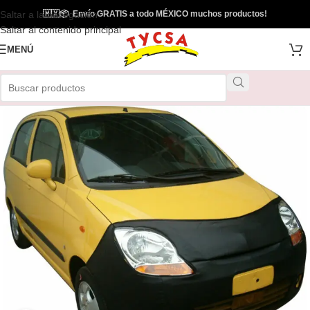
Saltar a la navegación
🇲🇽
📦
Envío GRATIS a todo MÉXICO muchos productos!
Saltar al contenido principal
MENÚ