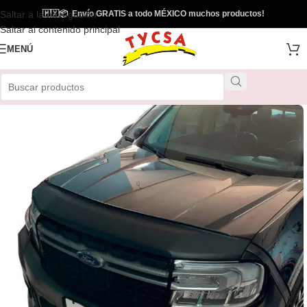
Saltar a la navegación
🇲🇽
📦
Envío GRATIS a todo MÉXICO muchos productos!
Envío Gratis
Saltar al contenido principal
MENÚ