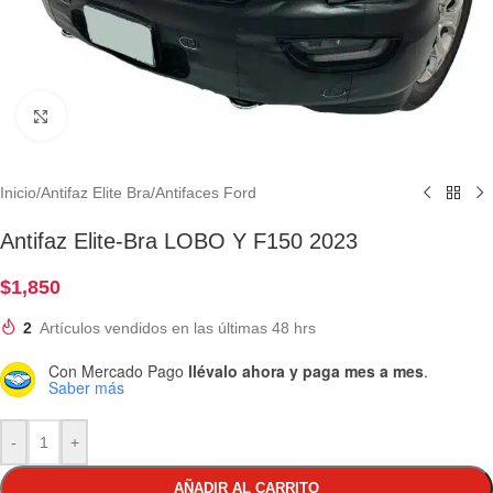
Clic para ampliar
Inicio
/
Antifaz Elite Bra
/
Antifaces Ford
Antifaz Elite-Bra LOBO Y F150 2023
$
1,850
2
Artículos vendidos en las últimas 48 hrs
Con Mercado Pago
llévalo ahora y paga mes a mes
.
Saber más
-
+
AÑADIR AL CARRITO