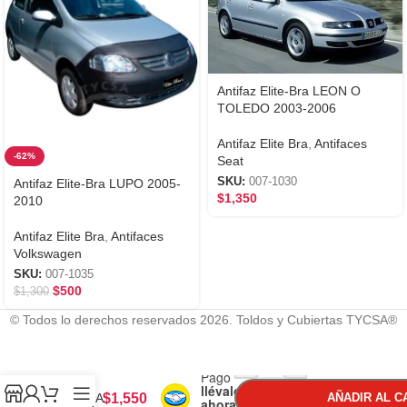
Antifaz Elite-Bra LEON O
TOLEDO 2003-2006
Antifaz Elite Bra
,
Antifaces
-62%
Seat
SKU:
007-1030
Antifaz Elite-Bra LUPO 2005-
$
1,350
2010
Antifaz Elite Bra
,
Antifaces
Volkswagen
SKU:
007-1035
$
500
$
1,300
© Todos lo derechos reservados 2026. Toldos y Cubiertas TYCSA®
Antifaz
Con
-
+
Mercado
Elite-
Pago
Bra
llévalo
MAZDA
$
1,550
AÑADIR AL C
ahora y