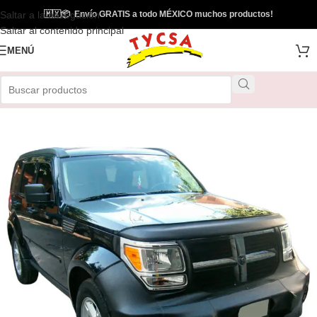
Saltar a la navegación
🇲🇽
📦
Envío GRATIS a todo MÉXICO muchos productos!
Saltar al contenido principal
MENÚ