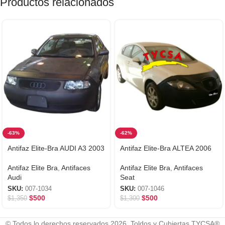
Productos relacionados
-63%
-62%
Antifaz Elite-Bra AUDI A3 2003
Antifaz Elite-Bra ALTEA 2006
Antifaz Elite Bra
,
Antifaces
Antifaz Elite Bra
,
Antifaces
Audi
Seat
SKU:
007-1034
SKU:
007-1046
$
500
$
500
$
1,350
$
1,300
© Todos lo derechos reservados 2026. Toldos y Cubiertas TYCSA®