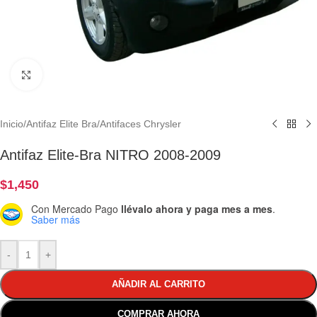
Clic para ampliar
Inicio
/
Antifaz Elite Bra
/
Antifaces Chrysler
Antifaz Elite-Bra NITRO 2008-2009
$
1,450
Con Mercado Pago
llévalo ahora y paga mes a mes
.
Saber más
-
+
AÑADIR AL CARRITO
COMPRAR AHORA