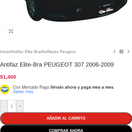
Clic para ampliar
Inicio
/
Antifaz Elite Bra
/
Antifaces Peugeot
Antifaz Elite-Bra PEUGEOT 307 2006-2009
$
1,400
Con Mercado Pago
llévalo ahora y paga mes a mes
.
Saber más
-
+
AÑADIR AL CARRITO
COMPRAR AHORA