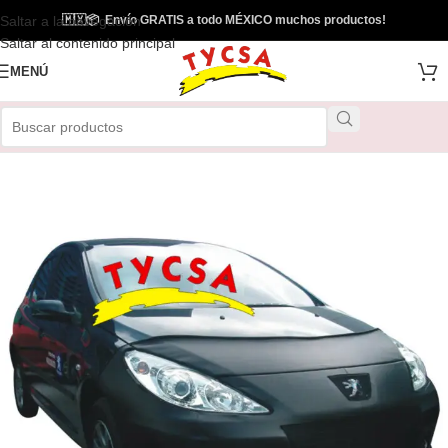
Saltar a la navegación
🇲🇽
📦
Envío GRATIS a todo MÉXICO muchos productos!
Saltar al contenido principal
MENÚ