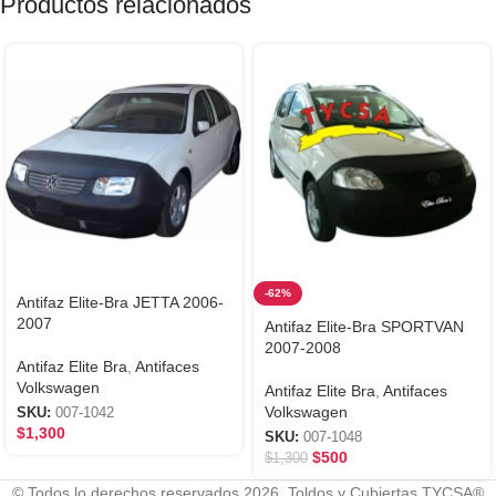
Productos relacionados
-62%
Antifaz Elite-Bra JETTA 2006-
2007
Antifaz Elite-Bra SPORTVAN
2007-2008
Antifaz Elite Bra
,
Antifaces
Volkswagen
Antifaz Elite Bra
,
Antifaces
Volkswagen
SKU:
007-1042
$
1,300
SKU:
007-1048
$
500
$
1,300
© Todos lo derechos reservados 2026. Toldos y Cubiertas TYCSA®