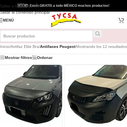
Saltar a la navegación
🇲🇽
📦
Envío GRATIS a todo MÉXICO muchos productos!
Saltar al contenido principal
MENÚ
Inicio
/
Antifaz Elite Bra
/
Antifaces Peugeot
Mostrando los 12 resultados
Mostrar filtros
Ordenar