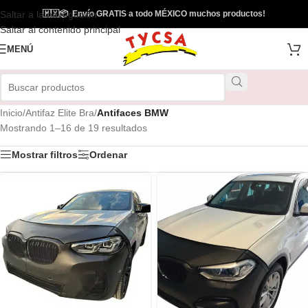
Saltar a la navegación
🇲🇽
📦
Envío GRATIS a todo MÉXICO muchos productos!
Saltar al contenido principal
MENÚ
Inicio
/
Antifaz Elite Bra
/
Antifaces BMW
Mostrando 1–16 de 19 resultados
Mostrar filtros
Ordenar