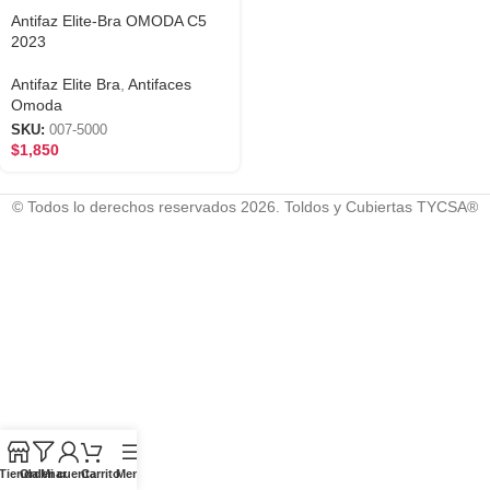
Antifaz Elite-Bra OMODA C5
2023
Antifaz Elite Bra
,
Antifaces
Omoda
SKU:
007-5000
$
1,850
© Todos lo derechos reservados 2026. Toldos y Cubiertas TYCSA®
Tienda
Ordenar
Mi cuenta
Carrito
Menú