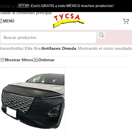
Saltar a la navegación
🇲🇽
📦
Envío GRATIS a todo MÉXICO muchos productos!
Saltar al contenido principal
MENÚ
Inicio
/
Antifaz Elite Bra
/
Antifaces Omoda
Mostrando el único resultado
Mostrar filtros
Ordenar