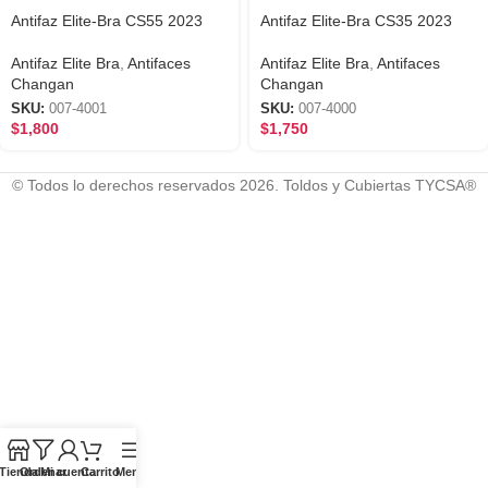
Antifaz Elite-Bra CS55 2023
Antifaz Elite-Bra CS35 2023
Antifaz Elite Bra
,
Antifaces
Antifaz Elite Bra
,
Antifaces
Changan
Changan
SKU:
007-4001
SKU:
007-4000
$
1,800
$
1,750
© Todos lo derechos reservados 2026. Toldos y Cubiertas TYCSA®
Tienda
Ordenar
Mi cuenta
Carrito
Menú