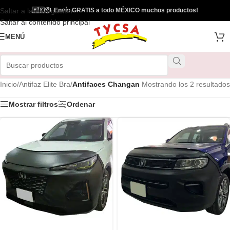
Saltar a la navegación
🇲🇽
📦
Envío GRATIS a todo MÉXICO muchos productos!
Saltar al contenido principal
MENÚ
Inicio
/
Antifaz Elite Bra
/
Antifaces Changan
Mostrando los 2 resultados
Mostrar filtros
Ordenar